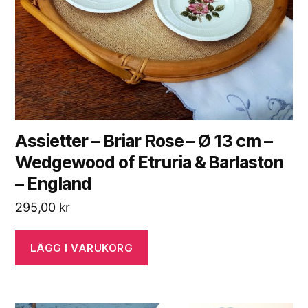
Assietter – Briar Rose – Ø 13 cm –
Wedgewood of Etruria & Barlaston
– England
295,00
kr
LÄGG I VARUKORG