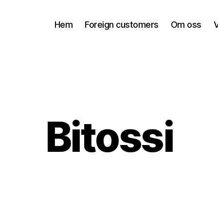
Hem
Foreign customers
Om oss
V
Bitossi