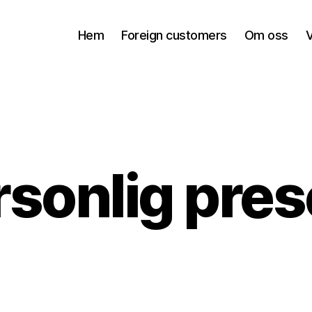
Hem
Foreign customers
Om oss
V
rsonlig pres