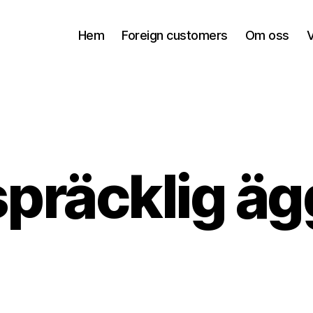
Hem
Foreign customers
Om oss
V
spräcklig äg