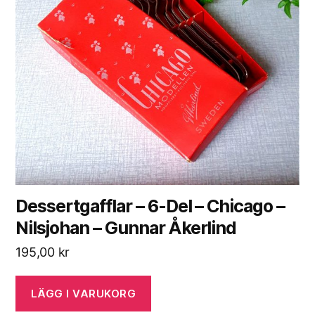
Dessertgafflar – 6-Del – Chicago –
Nilsjohan – Gunnar Åkerlind
195,00
kr
LÄGG I VARUKORG