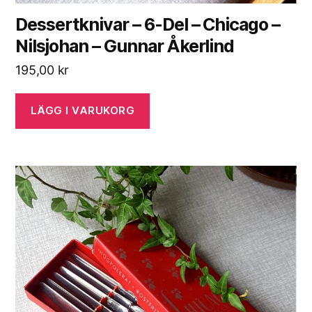
Dessertknivar – 6-Del – Chicago –
Nilsjohan – Gunnar Åkerlind
195,00
kr
LÄGG I VARUKORG