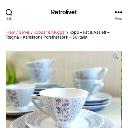
Retrolivet
Sök
Meny
Hem
/
Servis
/
Koppar & Muggar
/ Kopp – Fat & Assiett –
Regina – Karlskrona Porslinsfabrik – 50-talet