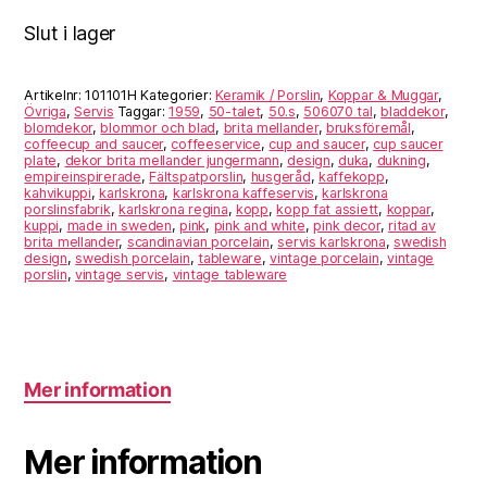
Slut i lager
Artikelnr:
101101H
Kategorier:
Keramik / Porslin
,
Koppar & Muggar
,
Övriga
,
Servis
Taggar:
1959
,
50-talet
,
50.s
,
506070 tal
,
bladdekor
,
blomdekor
,
blommor och blad
,
brita mellander
,
bruksföremål
,
coffeecup and saucer
,
coffeeservice
,
cup and saucer
,
cup saucer
plate
,
dekor brita mellander jungermann
,
design
,
duka
,
dukning
,
empireinspirerade
,
Fältspatporslin
,
husgeråd
,
kaffekopp
,
kahvikuppi
,
karlskrona
,
karlskrona kaffeservis
,
karlskrona
porslinsfabrik
,
karlskrona regina
,
kopp
,
kopp fat assiett
,
koppar
,
kuppi
,
made in sweden
,
pink
,
pink and white
,
pink decor
,
ritad av
brita mellander
,
scandinavian porcelain
,
servis karlskrona
,
swedish
design
,
swedish porcelain
,
tableware
,
vintage porcelain
,
vintage
porslin
,
vintage servis
,
vintage tableware
Mer information
Mer information