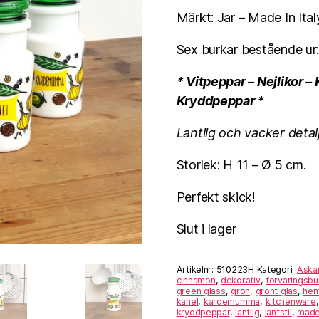
Märkt: Jar – Made In Ital
Sex burkar bestående ur
* Vitpeppar – Nejlikor
Kryddpeppar *
Lantlig och vacker detalj 
Storlek: H 11 – Ø 5 cm.
Perfekt skick!
Slut i lager
Artikelnr:
510223H
Kategori:
Askar
cinnamon
,
dekorativ
,
förvaringsbu
green glass
,
grön
,
grönt glas
,
hem
kanel
,
kardemumma
,
kitchenware
kryddpeppar
,
lantlig
,
lantstil
,
made 