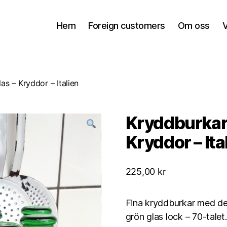
Hem
Foreign customers
Om oss
V
as – Kryddor – Italien
Kryddburkar –
Kryddor – Ita
225,00
kr
Fina kryddburkar med de
grön glas lock – 70-talet.