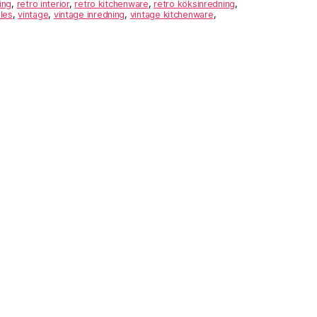
ing
,
retro interior
,
retro kitchenware
,
retro köksinredning
,
les
,
vintage
,
vintage inredning
,
vintage kitchenware
,