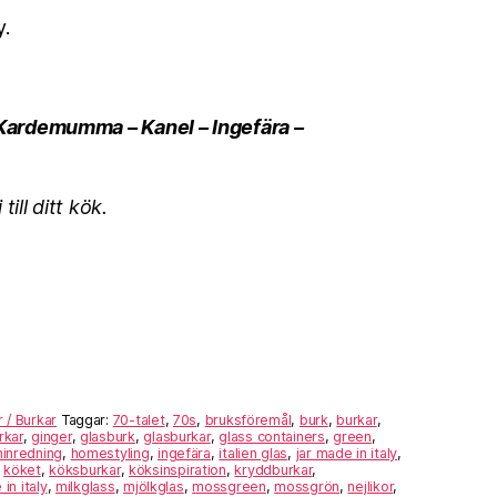
y.
:
 – Kardemumma –
Kanel – Ingefära –
till ditt kök.
 / Burkar
Taggar:
70-talet
,
70s
,
bruksföremål
,
burk
,
burkar
,
rkar
,
ginger
,
glasburk
,
glasburkar
,
glass containers
,
green
,
inredning
,
homestyling
,
ingefära
,
italien glas
,
jar made in italy
,
,
köket
,
köksburkar
,
köksinspiration
,
kryddburkar
,
in italy
,
milkglass
,
mjölkglas
,
mossgreen
,
mossgrön
,
nejlikor
,