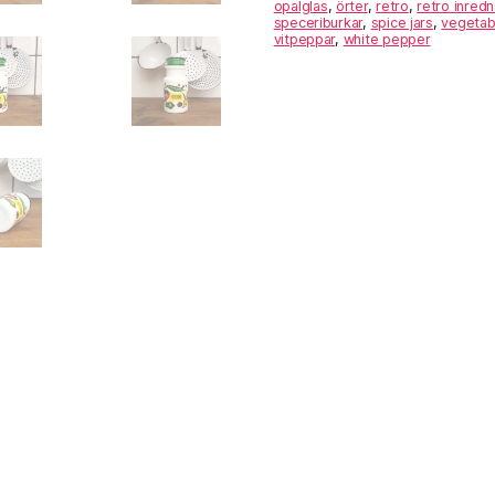
opalglas
,
örter
,
retro
,
retro inredn
speceriburkar
,
spice jars
,
vegetab
vitpeppar
,
white pepper