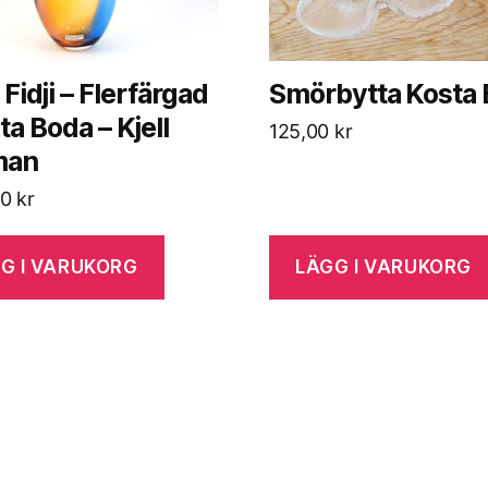
 Fidji – Flerfärgad
Smörbytta Kosta
ta Boda – Kjell
125,00
kr
man
00
kr
G I VARUKORG
LÄGG I VARUKORG