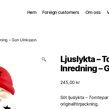
Hem
Foreign customers
Om oss
V
dning – Gun Ulriksson
Ljuslykta – 
Inredning – 
245,00
kr
Söt ljuslykta –
Tomtepar
originalförpackning.