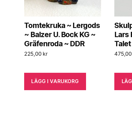
Tomtekruka ~ Lergods
Skulp
~ Balzer U. Bock KG ~
Lars 
Gräfenroda ~ DDR
Talet
225,00
kr
475,0
LÄGG I VARUKORG
LÄG