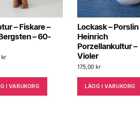
tur – Fiskare –
Lockask – Porslin
Bergsten – 60-
Heinrich
Porzellankultur –
Violer
0
kr
175,00
kr
G I VARUKORG
LÄGG I VARUKORG