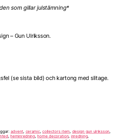
l den som gillar julstämning*
ign – Gun Ulriksson.
ngsfel (se sista bild) och kartong med slitage.
aggar:
advent
,
ceramic
,
collectors item
,
design gun ulriksson
,
nted
,
heminredning
,
home decoration
,
inredning
,