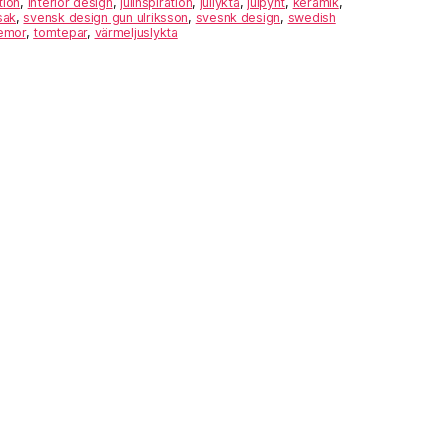
tion
,
interior design
,
julinspiration
,
jullykta
,
julpynt
,
keramik
,
sak
,
svensk design gun ulriksson
,
svesnk design
,
swedish
emor
,
tomtepar
,
värmeljuslykta