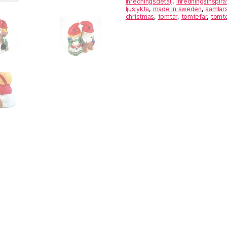
inredningsdetalj
,
inredningsinspira
ljuslykta
,
made in sweden
,
samlar
christmas
,
tomtar
,
tomtefar
,
tomt