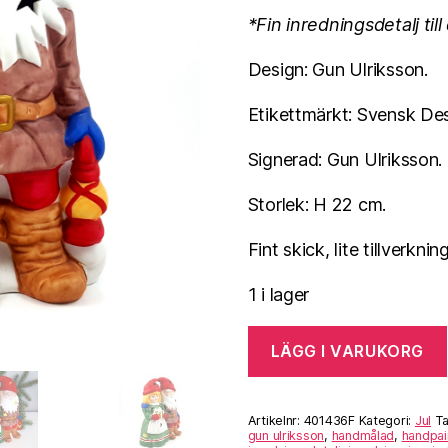
*Fin inredningsdetalj til
Design: Gun Ulriksson.
Etikettmärkt: Svensk Des
Signerad: Gun Ulriksson.
Storlek: H 22 cm.
Fint skick, lite tillverkni
1 i lager
LÄGG I VARUKORG
Artikelnr:
401436F
Kategori:
Jul
T
gun ulriksson
,
handmålad
,
handpai