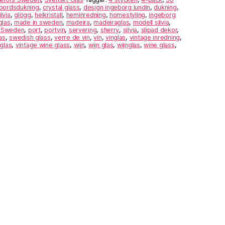
bordsdukning
,
crystal glass
,
design ingeborg lundin
,
dukning
,
lvia
,
glögg
,
helkristall
,
heminredning
,
homestyling
,
ingeborg
glas
,
made in sweden
,
madeira
,
madeiraglas
,
modell silvia
,
s Sweden
,
port
,
portvin
,
servering
,
sherry
,
silvia
,
slipad dekor
,
as
,
swedish glass
,
verre de vin
,
vin
,
vinglas
,
vintage inredning
,
nglas
,
vintage wine glass
,
wijn
,
wijn glas
,
wijnglas
,
wine glass
,