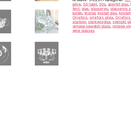
Silvia
jahre
,
50-talet
,
50s
,
aperitif glas
,
fest
,
glas
,
glasservis
,
glasservis si
-
lundin
,
kristall
,
kristall glas
,
kristall
Orrefors
Orrefors
,
orrefors silvia
,
Orrefor
-
starkvin
,
starkvinsglas
,
svenskt gl
vintage swedish glass
,
vintage vi
Ingeborg
wine glasses
Lundin
mängd