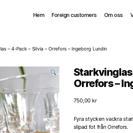
Hem
Foreign customers
Om oss
V
las – 4-Pack – Silvia – Orrefors – Ingeborg Lundin
Starkvinglas 
Orrefors – I
750,00
kr
Fyra stycken vackra star
slipad fot från Orrefors.