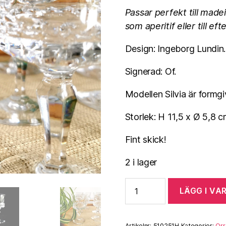
Passar perfekt till madei
som aperitif eller till eft
Design: Ingeborg Lundin.
Signerad: Of.
Modellen Silvia är formgi
Storlek: H 11,5 x Ø 5,8 c
Fint skick!
2 i lager
Starkvinglas
LÄGG I VA
-
4-
Pack
-
Artikelnr:
510251H
Kategorier:
Orr