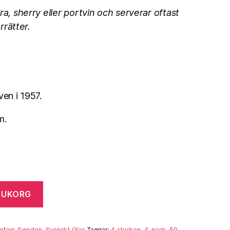
ra, sherry eller portvin och serverar oftast
errätter.
ven i 1957.
m.
RUKORG
efors Sweden
,
Svenskt Glas
Taggar:
4 stycken
,
4-pack
,
50