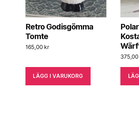
Retro Godisgömma
Polar
Tomte
Kost
Wärf
165,00
kr
375,0
LÄGG I VARUKORG
LÄG