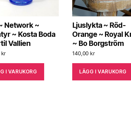
 ~ Network ~
Ljuslykta ~ Röd-
tyr ~ Kosta Boda
Orange ~ Royal K
til Vallien
~ Bo Borgström
0
kr
140,00
kr
G I VARUKORG
LÄGG I VARUKORG