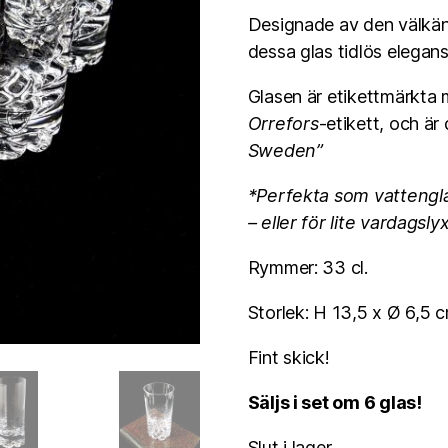
Designade av den välkä
dessa glas tidlös elegan
Glasen är etikettmärkta 
Orrefors
-etikett, och ä
Sweden”
*Perfekta som vattenglas
– eller för lite vardagsly
Rymmer: 33 cl.
Storlek: H 13,5 x Ø 6,5 c
Fint skick!
Säljs i set om 6 glas!
Slut i lager