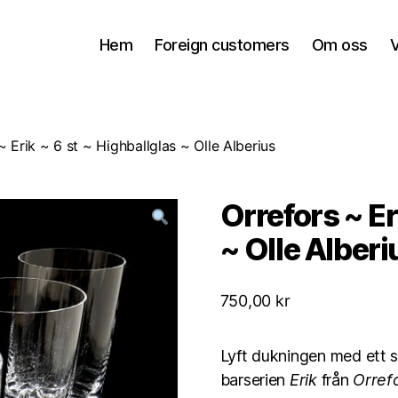
Hem
Foreign customers
Om oss
V
~ Erik ~ 6 st ~ Highballglas ~ Olle Alberius
Orrefors ~ Er
~ Olle Alberi
750,00
kr
Lyft dukningen med ett st
barserien
Erik
från
Orref