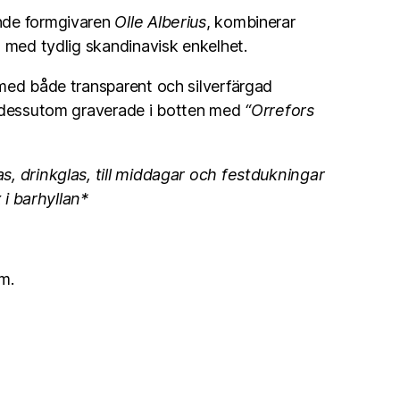
nde formgivaren
Olle Alberius
, kombinerar
s med tydlig skandinavisk enkelhet.
med både transparent och silverfärgad
r dessutom graverade i botten med
“Orrefors
, drinkglas, till middagar och festdukningar
x i barhyllan*
m.