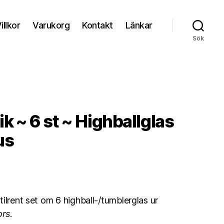
illkor
Varukorg
Kontakt
Länkar
Sök
ik ~ 6 st ~ Highballglas
us
ilrent set om 6 highball-/tumblerglas ur
ors
.