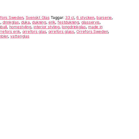
efors Sweden
,
Svenskt Glas
Taggar:
33 cl
,
6 stycken
,
barserie
,
s
,
drinkglas
,
duka
,
dukning
,
erik
,
festdukning
,
glasservis
,
hball
,
homestyling
,
interior styling
,
longdrinkglas
,
made in
rrefors erik
,
orrefors glas
,
orrefors glass
,
Orrefors Sweden
,
mbler
,
vattenglas