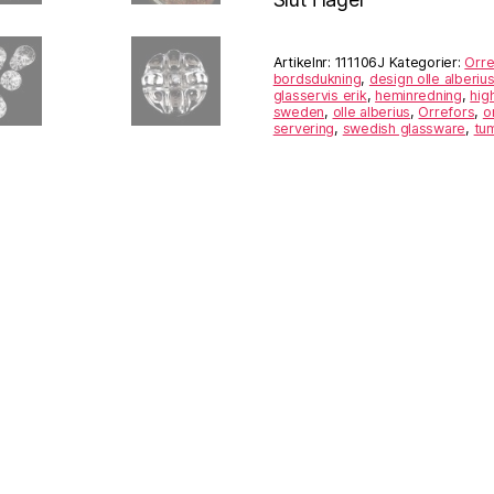
Artikelnr:
111106J
Kategorier:
Orr
bordsdukning
,
design olle alberiu
glasservis erik
,
heminredning
,
hig
sweden
,
olle alberius
,
Orrefors
,
o
servering
,
swedish glassware
,
tu