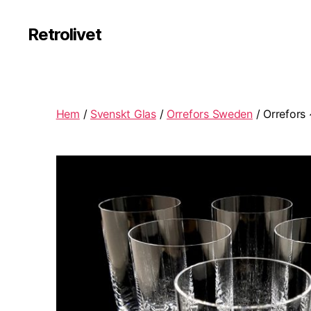
Retrolivet
Hem
/
Svenskt Glas
/
Orrefors Sweden
/ Orrefors 