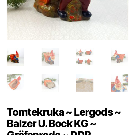
Tomtekruka ~ Lergods ~
Balzer U. Bock KG ~
Gräfenroda ~ DDR