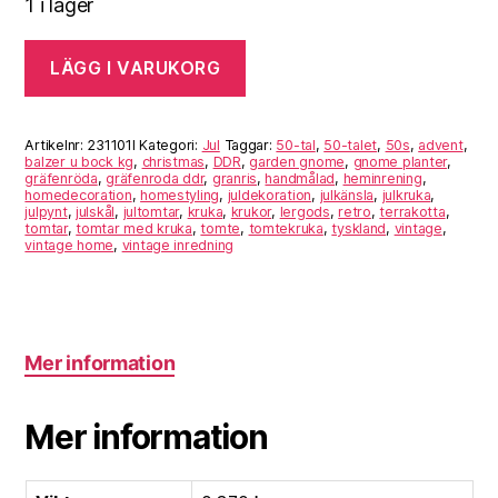
1 i lager
LÄGG I VARUKORG
Artikelnr:
231101I
Kategori:
Jul
Taggar:
50-tal
,
50-talet
,
50s
,
advent
,
balzer u bock kg
,
christmas
,
DDR
,
garden gnome
,
gnome planter
,
gräfenröda
,
gräfenroda ddr
,
granris
,
handmålad
,
heminrening
,
homedecoration
,
homestyling
,
juldekoration
,
julkänsla
,
julkruka
,
julpynt
,
julskål
,
jultomtar
,
kruka
,
krukor
,
lergods
,
retro
,
terrakotta
,
tomtar
,
tomtar med kruka
,
tomte
,
tomtekruka
,
tyskland
,
vintage
,
vintage home
,
vintage inredning
Mer information
Mer information