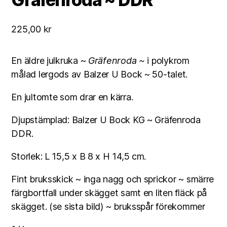
225,00
kr
En äldre julkruka ~
Gräfenroda ~
i polykrom
målad lergods av Balzer U Bock ~ 50-talet.
En jultomte som drar en kärra.
Djupstämplad: Balzer U Bock KG ~ Gräfenroda
DDR.
Storlek: L 15,5 x B 8 x H 14,5 cm.
Fint bruksskick ~ inga nagg och sprickor ~ smärre
färgbortfall under skägget samt en liten fläck på
skägget. (se sista bild) ~ bruksspår förekommer